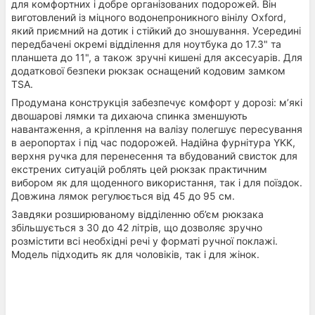
для комфортних і добре організованих подорожей. Він
виготовлений із міцного водонепроникного вінілу Oxford,
який приємний на дотик і стійкий до зношування. Усередині
передбачені окремі відділення для ноутбука до 17.3" та
планшета до 11", а також зручні кишені для аксесуарів. Для
додаткової безпеки рюкзак оснащений кодовим замком
TSA.
Продумана конструкція забезпечує комфорт у дорозі: м’які
двошарові лямки та дихаюча спинка зменшують
навантаження, а кріплення на валізу полегшує пересування
в аеропортах і під час подорожей. Надійна фурнітура YKK,
верхня ручка для перенесення та вбудований свисток для
екстрених ситуацій роблять цей рюкзак практичним
вибором як для щоденного використання, так і для поїздок.
Довжина лямок регулюється від 45 до 95 см.
Завдяки розширюваному відділенню об’єм рюкзака
збільшується з 30 до 42 літрів, що дозволяє зручно
розмістити всі необхідні речі у форматі ручної поклажі.
Модель підходить як для чоловіків, так і для жінок.