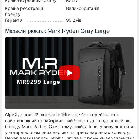
Країна виробник товару
Китай
Країна реєстрації
Великобританія
бренду
Гарантія
90 днів
Міський рюкзак Mark Ryden Gray Large
Сірий дорожній рюкзак Infinity – це без перебільшень
найстильніший та найзручніший бекпек для подорожей від
бренду Mark Raden. Саме тому лінійка Infinity випускається
у чотирьох розмірних версіях та трьох варіантах кольору.
Перед вами модель Infinity Lardge у сірому універсальному