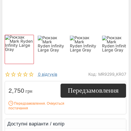
0 відгуків
Код:
MR9299_KR07
Передзамовлення
2,750
грн
Передзамовлення. Очікується
постачання
Доступні варіанти / колір