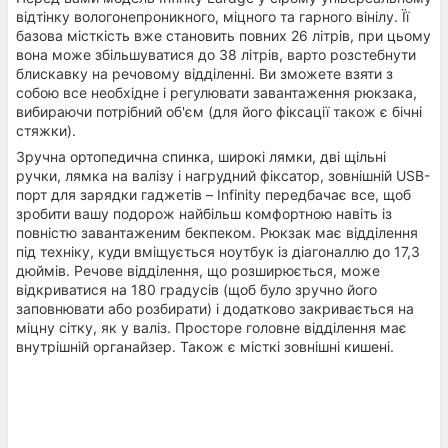
відтінку вологонепроникного, міцного та гарного вінілу. Її
базова місткість вже становить повних 26 літрів, при цьому
вона може збільшуватися до 38 літрів, варто розстебнути
блискавку на речовому відділенні. Ви зможете взяти з
собою все необхідне і регулювати завантаження рюкзака,
вибираючи потрібний об'єм (для його фіксації також є бічні
стяжки).
Зручна ортопедична спинка, широкі лямки, дві щільні
ручки, лямка на валізу і нагрудний фіксатор, зовнішній USB-
порт для зарядки гаджетів – Infinity передбачає все, щоб
зробити вашу подорож найбільш комфортною навіть із
повністю завантаженим бекпеком. Рюкзак має відділення
під техніку, куди вміщується ноутбук із діагоналлю до 17,3
дюймів. Речове відділення, що розширюється, може
відкриватися на 180 градусів (щоб було зручно його
заповнювати або розбирати) і додатково закривається на
міцну сітку, як у валіз. Просторе головне відділення має
внутрішній органайзер. Також є місткі зовнішні кишені.