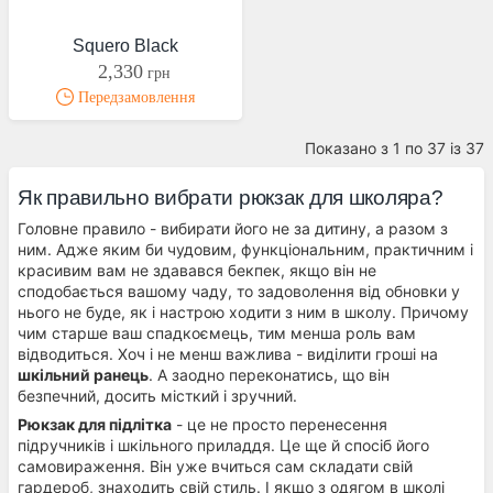
Squero Black
2,330
грн
Передзамовлення
Показано з 1 по 37 із 37
Як правильно вибрати рюкзак для школяра?
Головне правило - вибирати його не за дитину, а разом з
ним. Адже яким би чудовим, функціональним, практичним і
красивим вам не здавався бекпек, якщо він не
сподобається вашому чаду, то задоволення від обновки у
нього не буде, як і настрою ходити з ним в школу. Причому
чим старше ваш спадкоємець, тим менша роль вам
відводиться. Хоч і не менш важлива - виділити гроші на
шкільний ранець
. А заодно переконатись, що він
безпечний, досить місткий і зручний.
Рюкзак для підлітка
- це не просто перенесення
підручників і шкільного приладдя. Це ще й спосіб його
самовираження. Він уже вчиться сам складати свій
гардероб, знаходить свій стиль. І якщо з одягом в школі