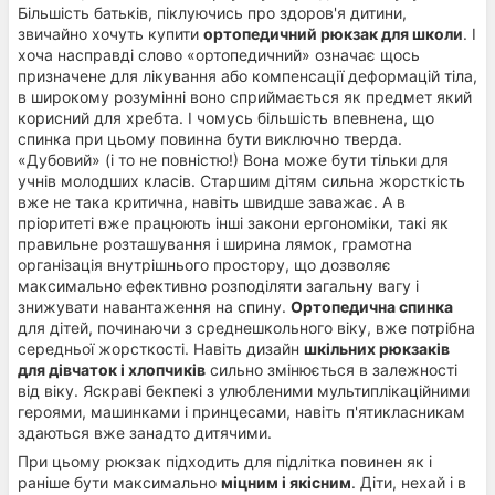
Більшість батьків, піклуючись про здоров'я дитини,
звичайно хочуть купити
ортопедичний рюкзак для школи
. І
хоча насправді слово «ортопедичний» означає щось
призначене для лікування або компенсації деформацій тіла,
в широкому розумінні воно сприймається як предмет який
корисний для хребта. І чомусь більшість впевнена, що
спинка при цьому повинна бути виключно тверда.
«Дубовий» (і то не повністю!) Вона може бути тільки для
учнів молодших класів. Старшим дітям сильна жорсткість
вже не така критична, навіть швидше заважає. А в
пріоритеті вже працюють інші закони ергономіки, такі як
правильне розташування і ширина лямок, грамотна
організація внутрішнього простору, що дозволяє
максимально ефективно розподіляти загальну вагу і
знижувати навантаження на спину.
Ортопедична спинка
для дітей, починаючи з среднешкольного віку, вже потрібна
середньої жорсткості. Навіть дизайн
шкільних рюкзаків
для дівчаток і хлопчиків
сильно змінюється в залежності
від віку. Яскраві бекпекі з улюбленими мультиплікаційними
героями, машинками і принцесами, навіть п'ятикласникам
здаються вже занадто дитячими.
При цьому рюкзак підходить для підлітка повинен як і
раніше бути максимально
міцним і якісним
. Діти, нехай і в