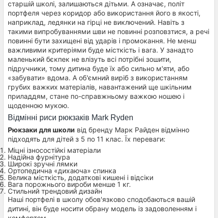
старшій школі, залишаються дітьми. А означає, політ
портфеля через коридор або використання його в якості,
наприклад, ледянки на гірці не виключений. Навіть з
такими випробуваннями шви не повинні розповзтися, а речі
повинні бути захищені від ударів і промокання. Не менш
важливими критеріями буде місткість і вага. У занадто
маленький бєкпек не влізуть всі потрібні зошити,
підручники, тому дитина буде їх або сильно м'яти, або
«забувати» вдома. А об'ємний виріб з використанням
грубих важких матеріалів, навантажений ще шкільним
приладдям, стане по-справжньому важкою ношею і
щоденною мукою.
Відмінні риси рюкзаків Mark Ryden
Рюкзаки для школи
від бренду Марк Райден відмінно
підходять для дітей з 5 по 11 клас. Їх переваги:
Міцні ізносостійкі матеріали
Надійна фурнітура
Широкі зручні лямки
Ортопедична «дихаюча» спинка
Велика місткість, додаткові кишені і відсіки
Вага порожнього вироби менше 1 кг.
Стильний трендовий дизайн
Наші портфелі в школу обов'язково сподобаються вашій
дитині, він буде носити обрану модель із задоволенням і
комфортом.