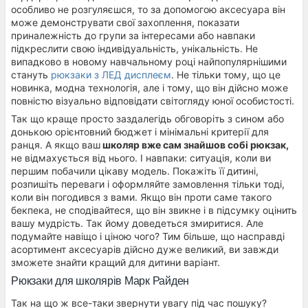
особливо не розгуляєшся, то за допомогою аксесуара він
може демонструвати свої захоплення, показати
приналежність до групи за інтересами або навпаки
підкреслити свою індивідуальність, унікальність. Не
випадково в новому навчальному році найпопулярнішими
стануть
рюкзаки з ЛЕД дисплеєм
. Не тільки тому, що це
новинка, модна технологія, але і тому, що він дійсно може
повністю візуально відповідати світогляду юної особистості.
Так що краще просто заздалегідь обговоріть з сином або
донькою орієнтовний бюджет і мінімальні критерії для
ранця. А якщо ваш
школяр вже сам знайшов собі рюкзак,
не відмахується від нього. І навпаки: ситуація, коли ви
першим побачили цікаву модель. Покажіть її дитині,
розпишіть переваги і оформляйте замовлення тільки тоді,
коли він погодився з вами. Якщо він проти саме такого
бекпека, не сподівайтеся, що він звикне і в підсумку оцінить
вашу мудрість. Так йому доведеться змиритися. Але
подумайте навіщо і ціною чого? Тим більше, що насправді
асортимент аксесуарів дійсно дуже великий, ви завжди
зможете знайти кращий для дитини варіант.
Рюкзаки для школярів Марк Райден
Так на що ж все-таки звернути увагу під час пошуку?