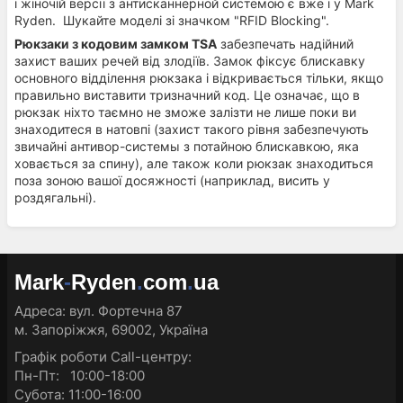
і жіночій версії з антисканнерной системою є вже і у Mark
Ryden. Шукайте моделі зі значком "RFID Blocking".
Рюкзаки з кодовим замком TSA
забезпечать надійний
захист ваших речей від злодіїв. Замок фіксує блискавку
основного відділення рюкзака і відкривається тільки, якщо
правильно виставити тризначний код. Це означає, що в
рюкзак ніхто таємно не зможе залізти не лише поки ви
знаходитеся в натовпі (захист такого рівня забезпечують
звичайні антивор-системы з потайною блискавкою, яка
ховається за спину), але також коли рюкзак знаходиться
поза зоною вашої досяжності (наприклад, висить у
роздягальні).
Mark
-
Ryden
.
com
.
ua
Адреса:
вул. Фортечна 87
м. Запоріжжя, 69002, Україна
Графік роботи Call-центру:
Пн-Пт: 10:00-18:00
Субота: 11:00-16:00