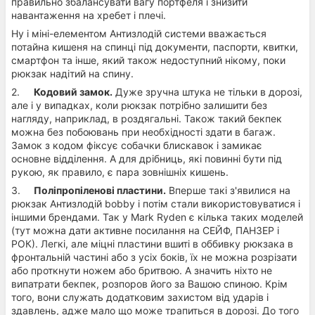
правильно збалансувати вагу портфеля і знизити
навантаження на хребет і плечі.
Ну і міні-елементом Антизлодій системи вважається
потайна кишеня на спинці під документи, паспорти, квитки,
смартфон та інше, який також недоступний нікому, поки
рюкзак надітий на спину.
2.
Кодовий замок.
Дуже зручна штука не тільки в дорозі,
але і у випадках, коли рюкзак потрібно залишити без
нагляду, наприклад, в роздягальні. Також такий бекпек
можна без побоювань при необхідності здати в багаж.
Замок з кодом фіксує собачки блискавок і замикає
основне відділення. А для дрібниць, які повинні бути під
рукою, як правило, є пара зовнішніх кишень.
3.
Поліпропіленові пластини.
Вперше такі з'явилися на
рюкзак Антизлодій bobby і потім стали використовуватися і
іншими брендами. Так у Mark Ryden є кілька таких моделей
(тут можна дати активне посилання на СЕЙФ, ПАНЗЕР і
РОК). Легкі, але міцні пластини вшиті в оббивку рюкзака в
фронтальній частині або з усіх боків, їх не можна розрізати
або проткнути ножем або бритвою. А значить ніхто не
випатрати бекпек, розпоров його за Вашою спиною. Крім
того, вони служать додатковим захистом від ударів і
здавлень, адже мало що може трапиться в дорозі. До того