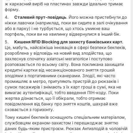
ж каркасний виріб на пластинах завжди ідеально тримає
форму.
4.
Сталевий прут-повідець
. Його можна пристебнути до
ніжки лавочки (наприклад, поки ви сидите в залі очікування
або в парку) і не турбується, що хтось умикне ваш
портфель, поки ви на хвилинку відвернулися в інший бік.
5.
Кишеня RFID Blocking для захисту банківських карт.
Це, мабуть, найсвіжіша інновація в сфері безпеки бекпеків,
розроблена у відповідь на новий вид злодійства, що
захлеснув спочатку азіатські мегаполіси і поступово
розповзається по всьому світу. Вона покликана захищати
кредитні картки від несанкціонованого зняття грошей
злодіями з портативними сканерами. Злодії, які часто
промишляє в метро, притуляють пристрій до рюкзаків і
сумок пасажирів і знімають з їх карт гроші в сумі, яка не
вимагає аутентифікації, тобто введення ПІН-коду. Поки
жертва дізнається, що її обікрали, тобто отримає
повідомлення від банку про зняття коштів, шахрай вже
сховається з горизонту.
Тому кишені бекпеків оснащують спеціальним матеріалом,
службовцям екраном-захистом і перешкоджає зняттю
даних будь-яким пристроєм. Рюкзак Антизлодій в чоловічій