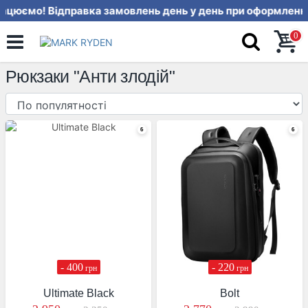
цюємо! Відправка замовлень день 
0
Рюкзаки "Анти злодій"
- 400
- 220
грн
грн
Ultimate Black
Bolt