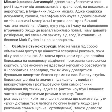
Міський рюкзак Антизлодій
допоможе убезпечити ваші
речі і гаджети від зловмисників в транспорті, на вокзалах, в
аеропортах, в будь-яких людних місцях. Адже крадіжка
документів, грошей, смартфона або ноута в дорозі означає
не тільки значні матеріальні втрати, але і крах більшої
частини планів на поїздку, купу нервів і часу на відновлення
втраченого (якщо це взагалі можливо потім). Тому давайте
розберемо, які елементи захисту від злодіїв ставлять на
бекпеки Mark Ryden і як вони працюють.
1.
Особливість конструкції
. Має на увазі під собою
обмежений доступ до цінностей всередині рюкзака, поки
він у вас за спиною. За таким принципом працює потайна
блискавка на основному відділенні, прихована капюшоном
корпусу. Зловмиснику не вдасться непомітно розстебнути
її і пробратися всередину, так як йому доведеться
буквально вивертати бекпек прямо на вас. Високу ступінь
близькості до тіла (а значить підвищену чутливість)
використовують і розташовуючи біля самої спинки
відділення під техніку, адже за фактом ноутбук і планшет
часто є найдорожчими речами з вмісту. Таке
розташування, крім того, що ви раптом що можете відчути
«рух» діставається лептопа по спині (навіть якщо сама
рюкзачна спинка щільна і ортопедична), також дозволяє