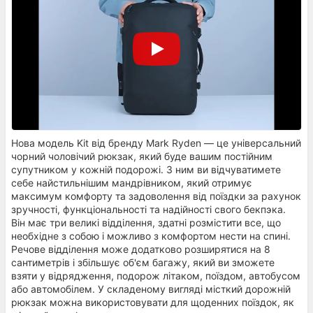
Нова модель Kit від бренду Mark Ryden — це універсальний
чорний чоловічий рюкзак, який буде вашим постійним
супутником у кожній подорожі. З ним ви відчуватимете
себе найстильнішим мандрівником, який отримує
максимум комфорту та задоволення від поїздки за рахунок
зручності, функціональності та надійності свого бекпэка.
Він має три великі відділення, здатні розмістити все, що
необхідне з собою і можливо з комфортом нести на спині.
Речове відділення може додатково розширятися на 8
сантиметрів і збільшує об'єм багажу, який ви зможете
взяти у відрядження, подорож літаком, поїздом, автобусом
або автомобілем. У складеному вигляді місткий дорожній
рюкзак можна використовувати для щоденних поїздок, як