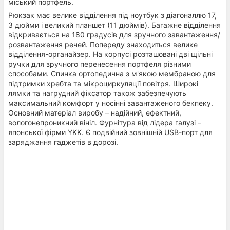
міський портфель.
Рюкзак має велике відділення під ноутбук з діагоналлю 17,
3 дюйми і великий планшет (11 дюймів). Багажне відділення
відкривається на 180 градусів для зручного завантаження/
розвантаження речей. Попереду знаходиться велике
відділення-органайзер. На корпусі розташовані дві щільні
ручки для зручного перенесення портфеля різними
способами. Спинка ортопедична з м'якою мембраною для
підтримки хребта та мікроциркуляції повітря. Широкі
лямки та нагрудний фіксатор також забезпечують
максимальний комфорт у носінні завантаженого бекпеку.
Основний матеріал виробу – надійний, ефектний,
вологонепроникний вініл. Фурнітура від лідера галузі –
японської фірми YKK. Є подвійний зовнішній USB-порт для
заряджання гаджетів в дорозі.