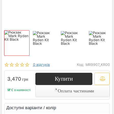
0 відгуків
Код:
MR9907_KR00
Купити
3,470
грн
Є в наявності
Оплата частинами
Доступні варіанти / колір