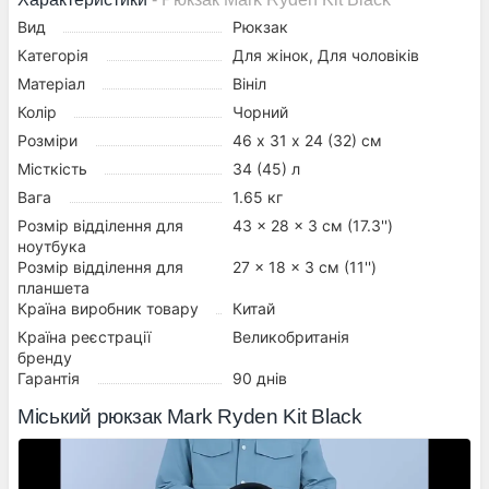
Вид
Рюкзак
Категорія
Для жінок, Для чоловіків
Матеріал
Вініл
Колір
Чорний
Розміри
46 х 31 х 24 (32) см
Місткість
34 (45) л
Вага
1.65 кг
Розмір відділення для
43 x 28 x 3 см (17.3'')
ноутбука
Розмір відділення для
27 x 18 x 3 см (11'')
планшета
Країна виробник товару
Китай
Країна реєстрації
Великобританія
бренду
Гарантія
90 днів
Міський рюкзак Mark Ryden Kit Black