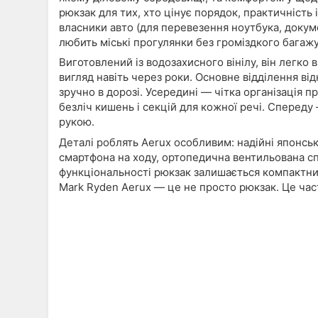
рюкзак для тих, хто цінує порядок, практичність 
власники авто (для перевезення ноутбука, документ
любить міські прогулянки без громіздкого багажу
Виготовлений із водозахисного вінілу, він легко
вигляд навіть через роки. Основне відділення в
зручно в дорозі. Усередині — чітка організація п
безліч кишень і секцій для кожної речі. Спереду
рукою.
Деталі роблять Aerux особливим: надійні японсь
смартфона на ходу, ортопедична вентильована спин
функціональності рюкзак залишається компактним 
Mark Ryden Aerux — це не просто рюкзак. Це част