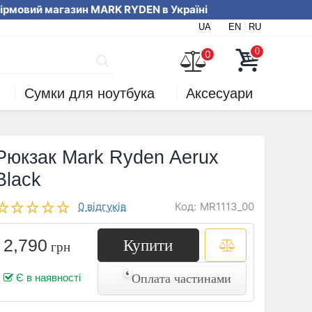
мовий магазин MARK RYDEN в Україні Ми
UA
EN
RU
ляйте онлайн або за телефоном
0
0
Сумки для ноутбука
Аксесуари
Рюкзак Mark Ryden Aerux
Black
Код:
MR1113_00
0 відгуків
2,790
Купити
грн
Оплата частинами
Є в наявності