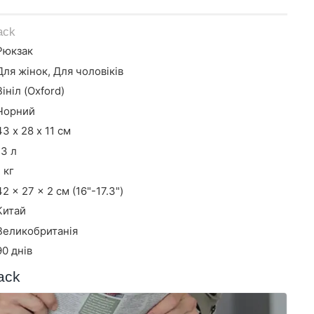
ack
Рюкзак
Для жінок, Для чоловіків
Вініл (Oxford)
Чорний
43 х 28 х 11 см
13 л
1 кг
42 x 27 x 2 см (16"-17.3")
Китай
Великобританія
90 днів
ack