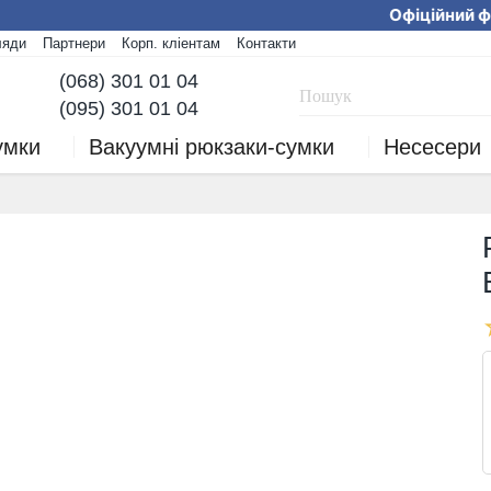
Офіційний фір
ляди
Партнери
Корп. кліентам
Контакти
Ми працюємо! Замов
(068) 301 01 04
(095) 301 01 04
умки
Вакуумні рюкзаки-сумки
Несесери