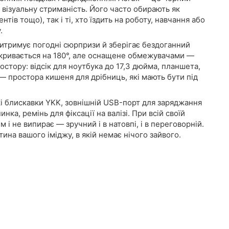
і візуальну стриманість. Його часто обирають як
ів тощо), так і ті, хто їздить на роботу, навчання або
.
 витримує погодні сюрпризи й зберігає бездоганний
ідкривається на 180°, але оснащене обмежувачами —
ростору: відсік для ноутбука до 17,3 дюйма, планшета,
 — простора кишеня для дрібниць, які мають бути під
кі блискавки YKK, зовнішній USB-порт для заряджання
ка, ремінь для фіксації на валізі. При всій своїй
і не випирає — зручний і в натовпі, і в переговорній.
ина вашого іміджу, в якій немає нічого зайвого.