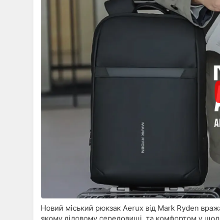
Новий міський рюкзак Aerux від Mark Ryden враж
якому діловому середовищі, та комфортом у щод