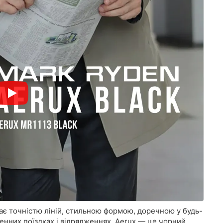
ає точністю ліній, стильною формою, доречною у будь-
енних поїздках і відрядженнях. Aerux — це чорний