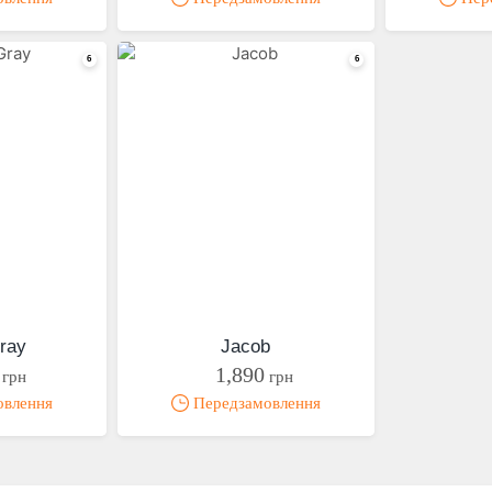
ray
Jacob
1,890
грн
грн
овлення
Передзамовлення