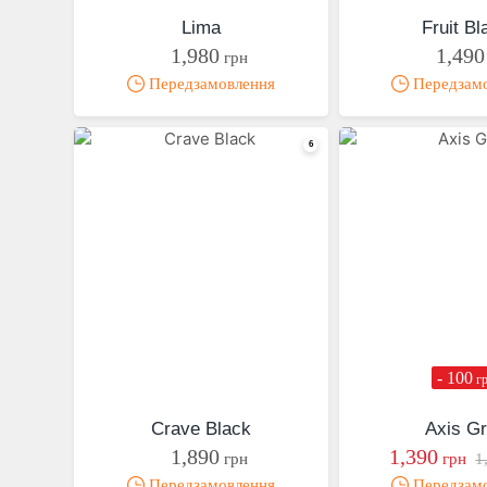
Lima
Fruit Bl
1,980
1,490
грн
Передзамовлення
Передзам
- 100
г
Crave Black
Axis G
1,890
1,390
грн
грн
1
Передзамовлення
Передзам