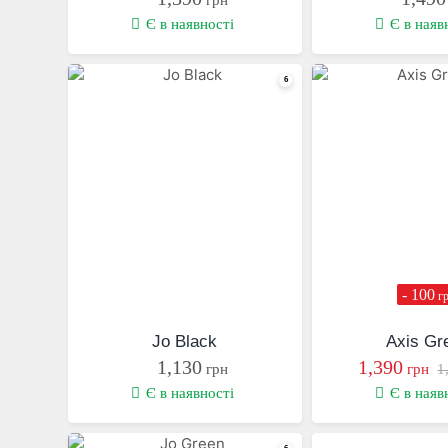
Є в наявності
Є в наяв
- 100
г
Jo Black
Axis Gr
1,130
1,390
грн
грн
1
Є в наявності
Є в наяв