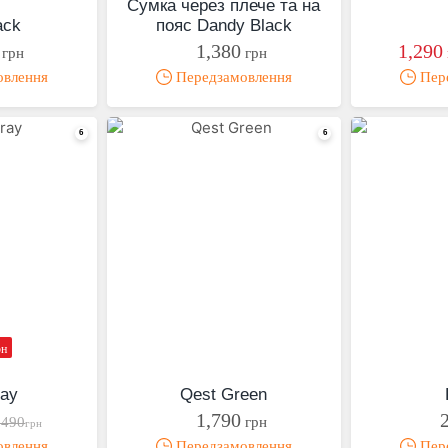
Сумка через плече та на
ack
пояс Dandy Black
1,380
1,290
грн
грн
овлення
Передзамовлення
Пере
рн
ray
Qest Green
1,790
,490
грн
грн
овлення
Передзамовлення
Пере