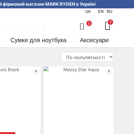
ірмовий магазин MARK RYDEN в Україні М
UA
EN
RU
ляйте онлайн або за телефоном
0
0
Сумки для ноутбука
Аксесуари