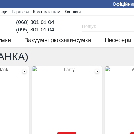
Офіційний ф
ляди
Партнери
Корп. кліентам
Контакти
Ми працюємо! Замов
(068) 301 01 04
(095) 301 01 04
умки
Вакуумні рюкзаки-сумки
Несесери
АНКА)