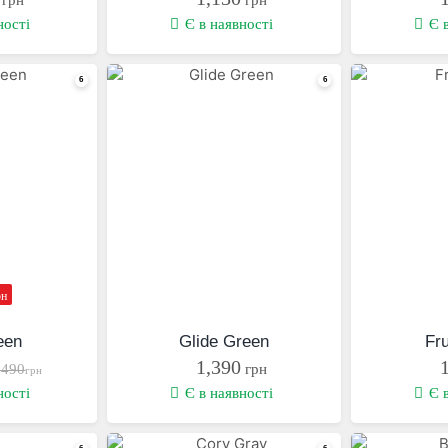
ності
Є в наявності
Є 
рн
een
Glide Green
Fr
1,390
,490
грн
грн
ності
Є в наявності
Є 