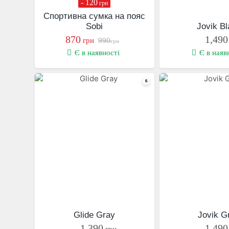
- 120
грн
Спортивна сумка на пояс
Sobi
Jovik B
870
1,490
грн
990
грн
Є в наявності
Є в наяв
Glide Gray
Jovik G
1,390
1,490
грн