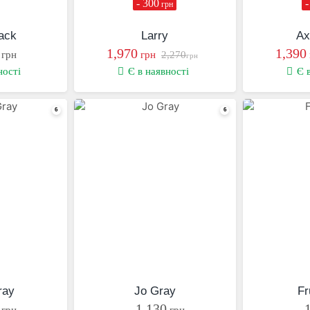
- 300
-
грн
lack
Larry
Ax
1,970
1,390
грн
грн
2,270
грн
ності
Є в наявності
Є 
ray
Jo Gray
Fr
1,130
грн
грн