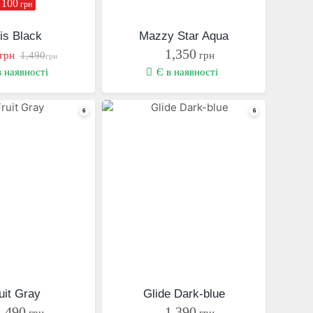
 100
грн
is Black
Mazzy Star Aqua
1,350
грн
1,490
грн
грн
в наявності
Є в наявності
uit Gray
Glide Dark-blue
1,490
1,390
грн
грн