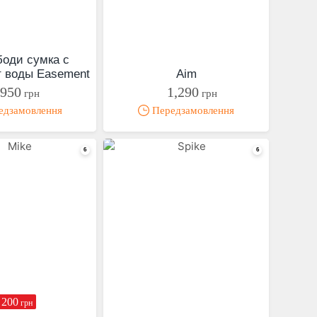
боди сумка с
т воды Easement
Aim
950
1,290
грн
грн
дзамовлення
Передзамовлення
 200
грн