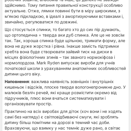
здійснимо. Тому питання правильної конструкції особливо
актуальне. Отже, лямки повинні бути в міру широкими, з
м'якою підкладкою, в ідеалі з амортизуючими вставками і,
звичайно, регулюватися по довжині.
Що стосується спинки, то багато хто до сих пір думають,
що ортопедична = тверда аки дуб спинка. Але це не зовсім
так. Так, хороша спинка буде щільною, тримати форму, але
вона не дуже жорстка і рівна. Інакше замість підтримки
хребта вона буде створювати зайвий тиск на диски в
місцях фізіологічних згинів – так званого нормокіфоза і
нормолордоза. Mark Ryden випускає вироби для учнів
початкової школи з урахуванням анатомічних особливостей
дитини цього віку.
Наповнення
: важлива наявність зовнішніх і внутрішніх
кишеньок і відсіків, плоске тверде вологонепроникне дно. У
малюків безліч речей, які краще розмістити окремо від
підручників, плюс вони вчаться систематизувати і
організовувати простір.
Практично на всіх виробах для діток (хоч вони і не ходять
самі без нагляду) є світловідбиваючі смуги, які зроблять
дитину більш помітним на дорозі в темний час доби.
Враховуючи, що взимку у нас темніє дуже рано, а світає