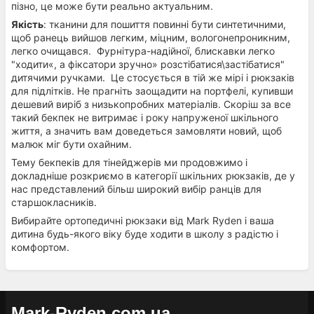
пізно, це може бути реально актуальним.
Якість
: тканини для пошиття повинні бути синтетичними,
щоб ранець вийшов легким, міцним, вологонепроникним,
легко очищався. Фурнітура-надійної, блискавки легко
"ходити«, а фіксатори зручно» розстібатися\застібатися"
дитячими ручками. Це стосується в тій же мірі і рюкзаків
для підлітків. Не прагніть заощадити на портфелі, купивши
дешевий виріб з низькопробних матеріалів. Скоріш за все
такий бекпек не витримає і року напруженої шкільного
життя, а значить вам доведеться замовляти новий, щоб
малюк міг бути охайним.
Тему бекпеків для тінейджерів ми продовжимо і
докладніше розкриємо в категорії шкільних рюкзаків, де у
нас представлений більш широкий вибір ранців для
старшокласників.
Вибирайте ортопедичні рюкзаки від Mark Ryden і ваша
дитина будь-якого віку буде ходити в школу з радістю і
комфортом.
Mark
-
Ryden
.
com
.
ua