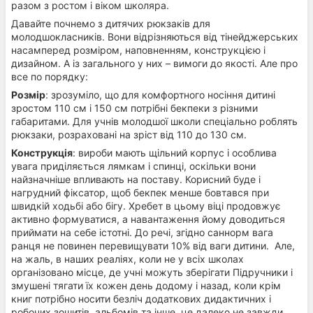
разом з ростом і віком школяра.
Давайте почнемо з дитячих рюкзаків для
молодшокласників. Вони відрізняються від тінейджерських
насамперед розміром, наповненням, конструкцією і
дизайном. А із загального у них – вимоги до якості. Але про
все по порядку:
Розмір
: зрозуміло, що для комфортного носіння дитині
зростом 110 см і 150 см потрібні бекпеки з різними
габаритами. Для учнів молодшої школи спеціально роблять
рюкзаки, розраховані на зріст від 110 до 130 см.
Конструкція
: вироби мають щільний корпус і особлива
увага приділяється лямкам і спинці, оскільки вони
найзначніше впливають на поставу. Корисний буде і
нагрудний фіксатор, щоб бекпек менше бовтався при
швидкій ходьбі або бігу. Хребет в цьому віці продовжує
активно формуватися, а навантаження йому доводиться
приймати на себе істотні. До речі, згідно саннорм вага
ранця не повинен перевищувати 10% від ваги дитини. Але,
на жаль, в наших реаліях, коли не у всіх школах
організовано місце, де учні можуть зберігати Підручники і
змушені тягати їх кожен день додому і назад, коли крім
книг потрібно носити безліч додаткових дидактичних і
робочих зошитів, альбомів та інше, це далеко не завжди