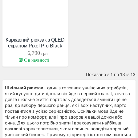
Каркасний рюкзак з QLED
екраном Pixel Pro Black
6,790
грн
Є в наявності
Показано з 1 по 13 із 13
Шкільний рюкзак
- один з головних учнівських атрибутів,
який купують дитині, коли він йде в перший клас. І, хоча за
довге шкільне життя портфель доведеться змінити ще не
раз, до вибору першого ранця, як і всіх наступних, варто
поставитися з усією серйозністю. Оскільки мова йде не
тільки про комфорт, але і про здоров'я вашої дочки або
сина. Для цього потрібно знати і враховувати найбільш
важливі характеристики, яким повинен володіти хороший
учнівський бекпек. Причому ці критерії істотно змінюються