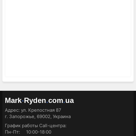
Mark
-
Ryden
.
com
.
ua
Адрес:
ул. Крепостная 87
г. Запорожье, 69002, Украина
График работы Call-центра:
Пн-Пт: 10:00-18:00