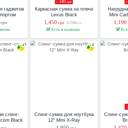
- 340
-
грн
я гаджетов
Каркасная сумка на плечо
Нагрудна
-портом
Lexus Black
Mini Car
1,450
1,190
грн
грн
1,790
грн
личии
Есть в наличии
Ест
-
я слинг-
Слинг-сумка для ноутбука
Слинг-сум
ycom Black
12'' Mini X-Ray
Br
1,950
1,470
грн
грн