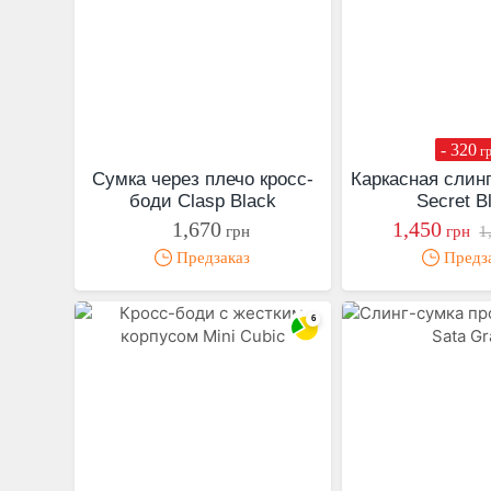
- 320
г
Сумка через плечо кросс-
Каркасная слинг
боди Clasp Black
Secret B
1,670
1,450
грн
грн
1
Предзаказ
Предз