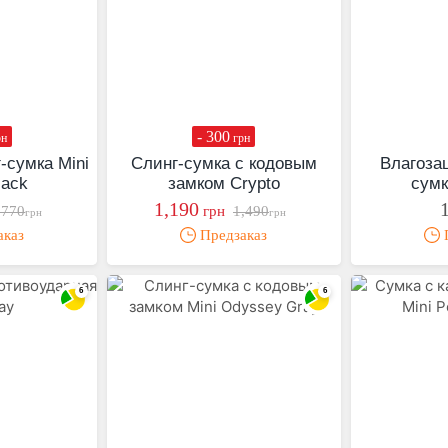
- 300
рн
грн
-сумка Mini
Слинг-сумка с кодовым
Влагоза
lack
замком Crypto
сумк
1,190
,770
грн
1,490
грн
грн
аказ
Предзаказ
П