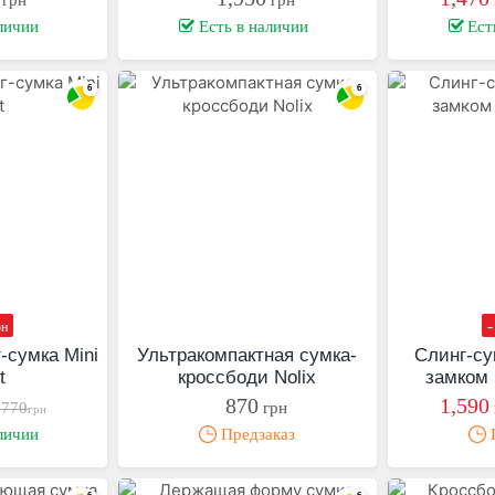
личии
Есть в наличии
Ест
-
рн
-сумка Mini
Ультракомпактная сумка-
Слинг-су
t
кроссбоди Nolix
замком 
870
1,590
,770
грн
грн
личии
Предзаказ
П