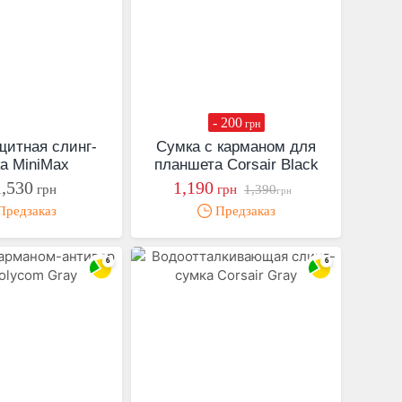
- 200
грн
щитная слинг-
Сумка с карманом для
а MiniMax
планшета Corsair Black
1,530
1,190
грн
грн
1,390
грн
редзаказ
Предзаказ