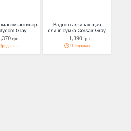
арманом-антивор
Водоотталкивающая
olycom Gray
слинг-сумка Corsair Gray
2,370
1,390
грн
грн
редзаказ
Предзаказ