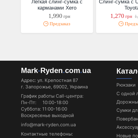
Легкая слинг-сумка с
Cлинг-сумка с 
карманами Xero
Toyot
1,990
1,270
грн
грн
1
Предзаказ
Предз
Mark
-
Ryden
.
com
.
ua
Катал
Адрес:
ул. Крепостная 87
Рюкзаки
г. Запорожье, 69002, Украина
С одной 
График работы Call-центра:
Дорожны
Пн-Пт: 10:00-18:00
Суббота: 11:00-16:00
Сумки дл
Воскресенье выходной
Повербан
info@mark-ryden.com.ua
Аксессуа
Контактные телефоны:
Новые по