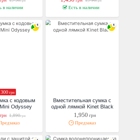
грн
грн
ь в наличии
Есть в наличии
 300
грн
мка с кодовым
Вместительная сумка с
Mini Odyssey
одной лямкой Kinet Black
1,950
грн
1,890
грн
грн
редзаказ
Предзаказ