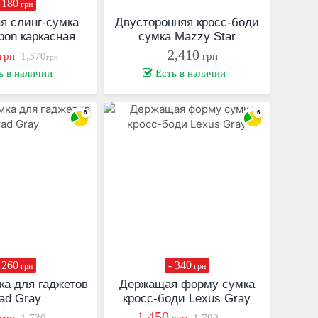
 180
грн
я слинг-сумка
Двусторонняя кросс-боди
bon каркасная
сумка Mazzy Star
2,410
грн
1,370
грн
грн
ь в наличии
Есть в наличии
 260
- 340
грн
грн
ка для гаджетов
Держащая форму сумка
ad Gray
кросс-боди Lexus Gray
1,450
грн
1,730
грн
1,790