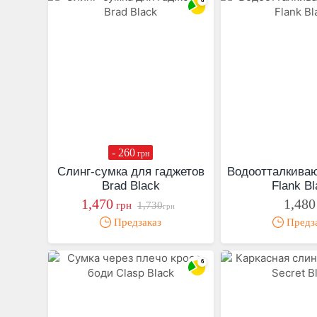
- 260
грн
Слинг-сумка для гаджетов
Водоотталкива
Brad Black
Flank B
1,470
1,480
грн
1,730
грн
Предзаказ
Предз