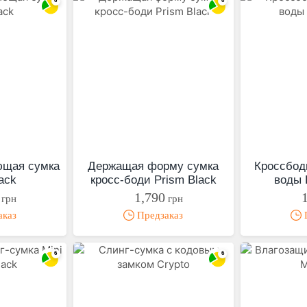
ющая сумка
Держащая форму сумка
Кросcбод
lack
кросс-боди Prism Black
воды 
1,790
грн
грн
аказ
Предзаказ
П