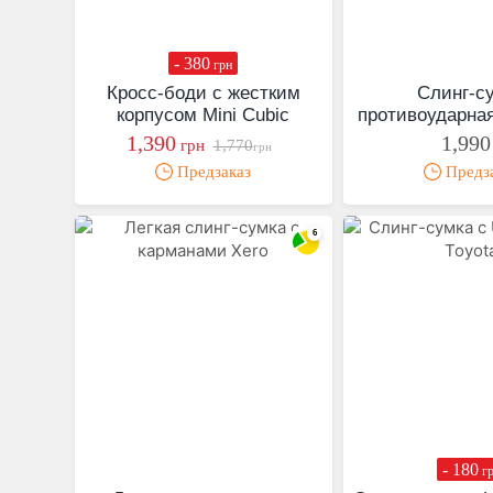
- 380
грн
Кросс-боди с жестким
Слинг-с
корпусом Mini Cubic
противоударная
1,390
1,990
грн
1,770
грн
Предзаказ
Предз
- 180
г