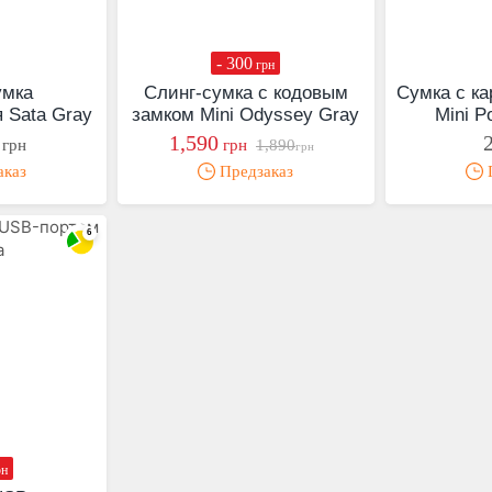
- 300
грн
умка
Cлинг-сумка с кодовым
Сумка с к
 Sata Gray
замком Mini Odyssey Gray
Mini P
1,590
грн
грн
1,890
грн
аказ
Предзаказ
П
рн