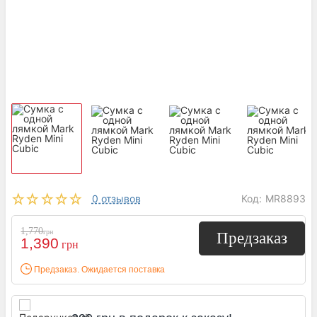
0 отзывов
Код:
MR8893
1,770
грн
Предзаказ
1,390
грн
Предзаказ. Ожидается поставка