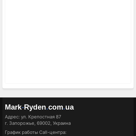
Mark
-
Ryden
.
com
.
ua
Адрес:
ул. Крепостная 87
г. Запорожье, 69002, Украина
График работы Call-центра: