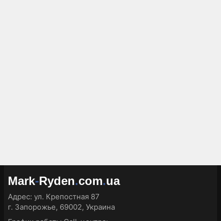
Mark
-
Ryden
.
com
.
ua
Адрес:
ул. Крепостная 87
г. Запорожье, 69002, Украина