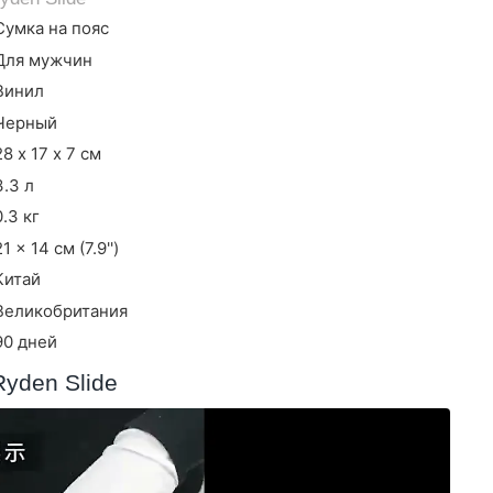
Сумка на пояс
Для мужчин
Винил
Черный
28 х 17 х 7 см
3.3 л
0.3 кг
21 x 14 см (7.9'')
Китай
Великобритания
90 дней
yden Slide