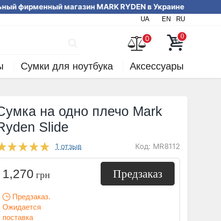
 фирменный магазин MARK RYDEN в Украи
UA
EN
RU
вайте на сайте или по телефону
0
0
ы
Сумки для ноутбука
Аксессуары
Сумка на одно плечо Mark
Ryden Slide
Код:
MR8112
1 отзыв
1,270
Предзаказ
грн
Предзаказ.
Ожидается
поставка