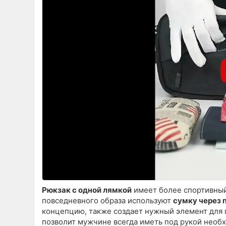
Рюкзак с одной лямкой
имеет более спортивный
повседневного образа используют
сумку через 
концепцию, также создает нужный элемент для п
позволит мужчине всегда иметь под рукой необ