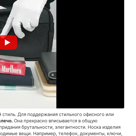
 стиль. Для поддержания стильного офисного или
плечо.
Она прекрасно вписывается в общую
ридания брутальности, элегантности. Носка изделия
ходимые вещи. Например, телефон, документы, ключи,