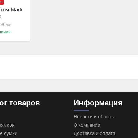
рн
иком Mark
n
490
грн
личии
ог товаров
Информация
Новости и обзоры
лямкой
О компании
е сумки
Доставка и оплата