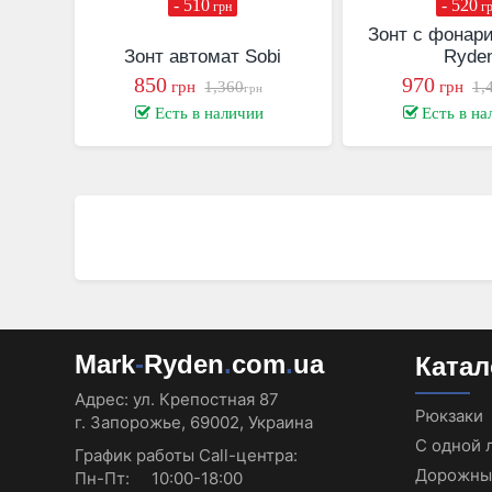
- 510
- 520
грн
г
Зонт с фонар
Зонт автомат Sobi
Ryde
850
970
грн
1,360
грн
1,
грн
Есть в наличии
Есть в на
Mark
-
Ryden
.
com
.
ua
Катал
Адрес:
ул. Крепостная 87
Рюкзаки
г. Запорожье, 69002, Украина
С одной 
График работы Call-центра:
Дорожны
Пн-Пт: 10:00-18:00